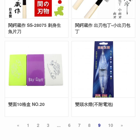
関鍔蔵作 SS-28075 刺身生
関鍔蔵作 出刃包丁•小出刃包
魚片刀
丁
雙面10格盒 NO.20
雙頭水燈(不附電池)
«
1
2
3
...
6
7
8
9
10
»