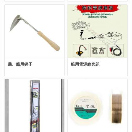
磯、船用鏟子
船用電源線套組