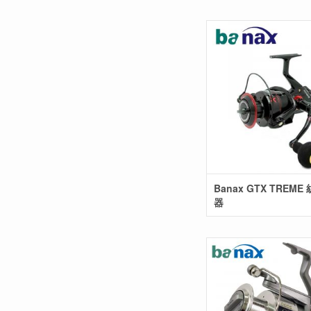
Banax GTX TREM
器