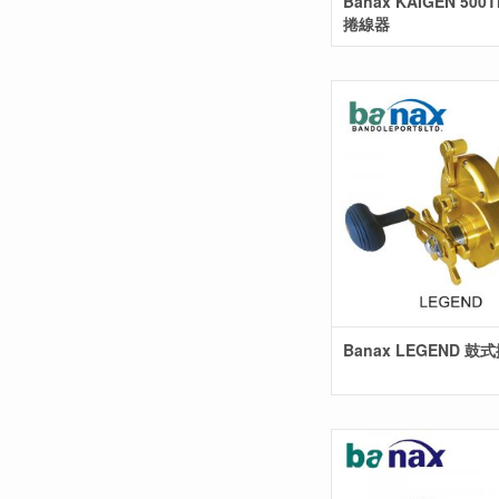
Banax KAIGEN 500
捲線器
Banax LEGEND 鼓