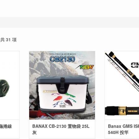
共 31 項
烏龜捲線
BANAX CB-2130 置物袋 25L
Banax GMS ISH
灰
540H 投竿