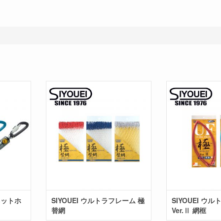
グネットホ
SIYOUEI ウルトラフレーム 極
SIYOUEI ウ
替網
Ver.Ⅱ 網框