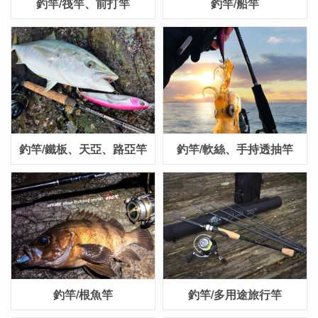
釣竿/筏竿、前打竿
釣竿/船竿
釣竿/鐵板、天亞、路亞竿
釣竿/軟絲、手持透抽竿
釣竿/根魚竿
釣竿/多用途旅行竿