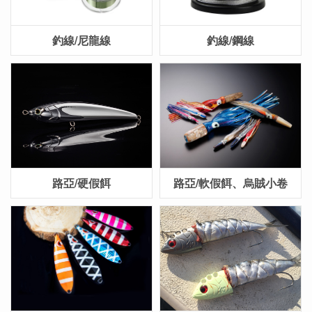
釣線/尼龍線
釣線/鋼線
路亞/硬假餌
路亞/軟假餌、烏賊小卷