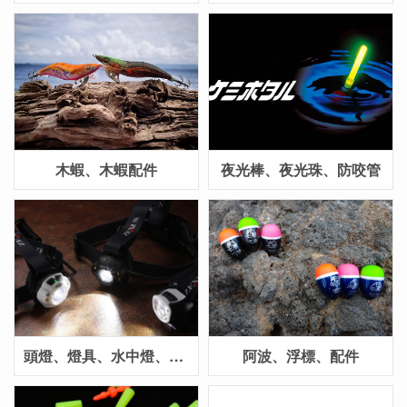
木蝦、木蝦配件
夜光棒、夜光珠、防咬管
頭燈、燈具、水中燈、電池
阿波、浮標、配件