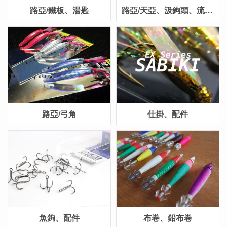
路亞/鐵板、湯匙
路亞/天亞、汲鉤頭、流動丸
路亞/弓角
仕掛、配件
魚鉤、配件
布卷、鉛布卷