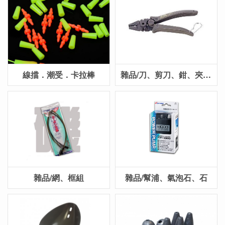
線擋．潮受．卡拉棒
雜品/刀、剪刀、鉗、夾、脫鉤器
雜品/網、框組
雜品/幫浦、氣泡石、石