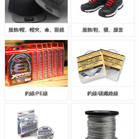
服飾/帽、帽夾、傘、眼鏡
服飾/鞋、襪、腿套
釣線/PE線
釣線/碳纖維線