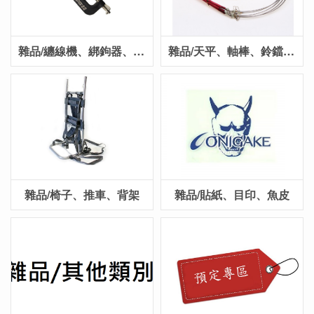
雜品/纏線機、綁鉤器、線結
雜品/天平、軸棒、鈴鐺、誘餌籠
雜品/椅子、推車、背架
雜品/貼紙、目印、魚皮