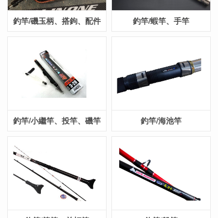
釣竿/磯玉柄、搭鉤、配件
釣竿/蝦竿、手竿
釣竿/小繼竿、投竿、磯竿
釣竿/海池竿