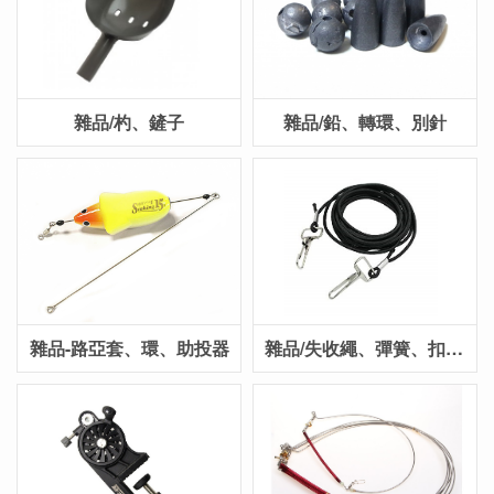
雜品/杓、鏟子
雜品/鉛、轉環、別針
雜品-路亞套、環、助投器
雜品/失收繩、彈簧、扣、束帶