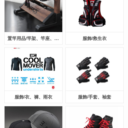
置竿用品/竿架、竿座、三腳架
服飾/救生衣
服飾/衣、褲、雨衣
服飾/手套、袖套