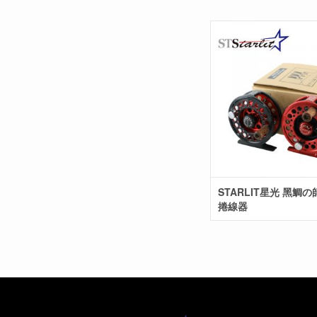
STARLIT星光 黑鯛の師
捲線器