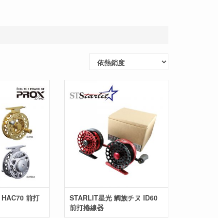
 HAC70 前打
STARLIT星光 鯛族チヌ ID60
前打捲線器