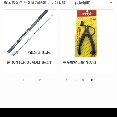
顯示第 217 至 218 項結果，共 218 項
鮪HUNTER BLADEI 路亞竿
黑短嘴斜口鉗 NO.12
«
1
2
3
...
7
8
9
10