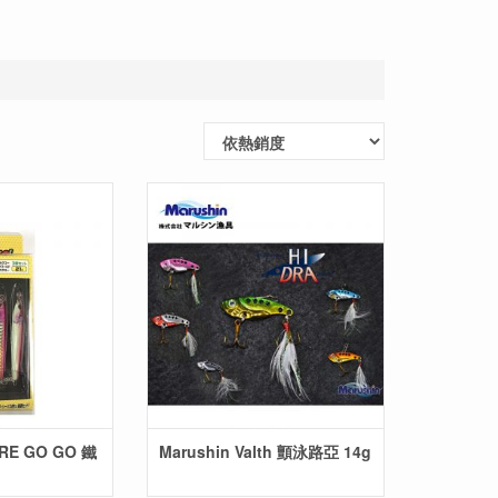
ORE GO GO 鐵
Marushin Valth 顫泳路亞 14g