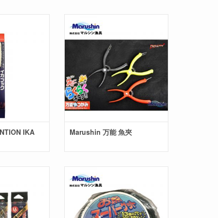
ENTION IKA
Marushin 万能 魚夾