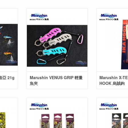
泳路亞 21g
Marushin VENUS GRIP 輕量
Marushin X-T
魚夾
HOOK 烏賊鉤