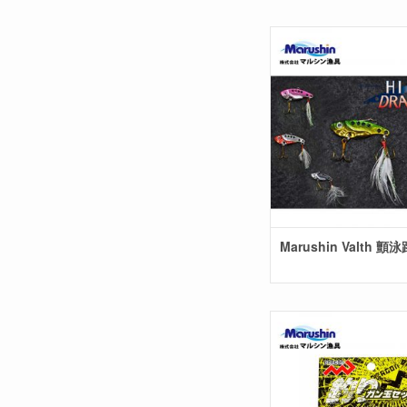
Marushin Valth 顫