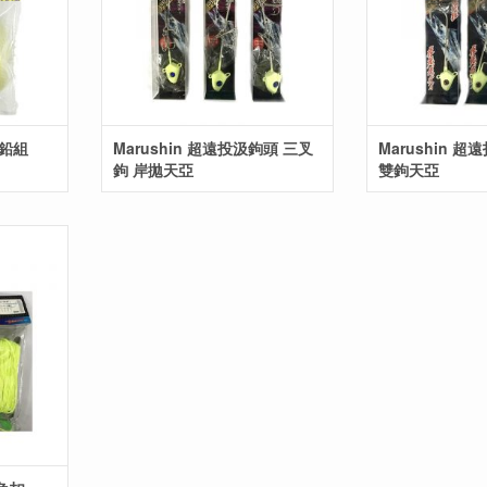
咬鉛組
Marushin 超遠投汲鉤頭 三叉
Marushin 
鉤 岸拋天亞
雙鉤天亞