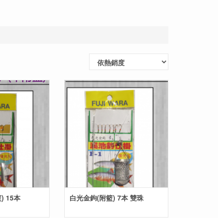
 15本
白光金鉤(附籃) 7本 雙珠