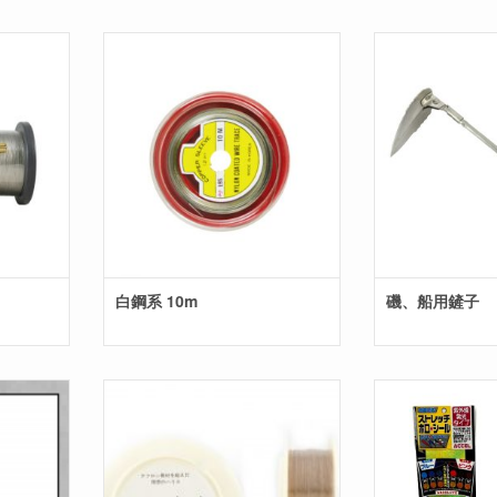
白鋼系 10m
磯、船用鏟子