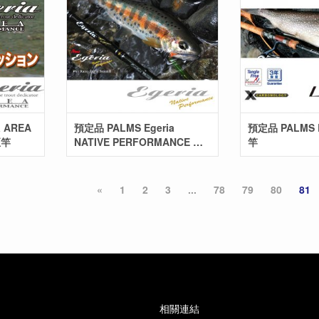
a AREA
預定品 PALMS Egeria
預定品 PALMS 
亞竿
NATIVE PERFORMANCE 路
竿
亞竿
«
1
2
3
...
78
79
80
81
相關連結