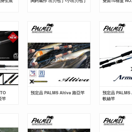
 刺身生魚
関鍔蔵作 出刃包丁•小出刃包丁
雙面10格盒 NO.
NTO
預定品 PALMS Altiva 路亞竿
預定品 PALMS A
亞竿
軟絲竿