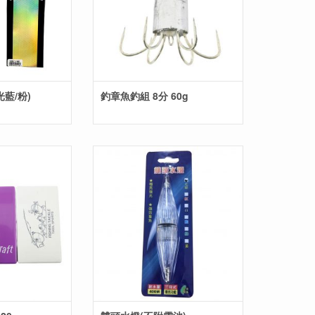
藍/粉)
釣章魚釣組 8分 60g