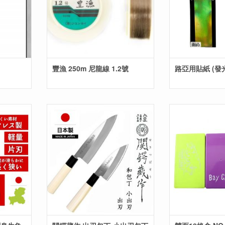
豐漁 250m 尼龍線 1.2號
路亞用貼紙 (發光