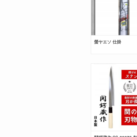
螢ヤエソ 仕掛