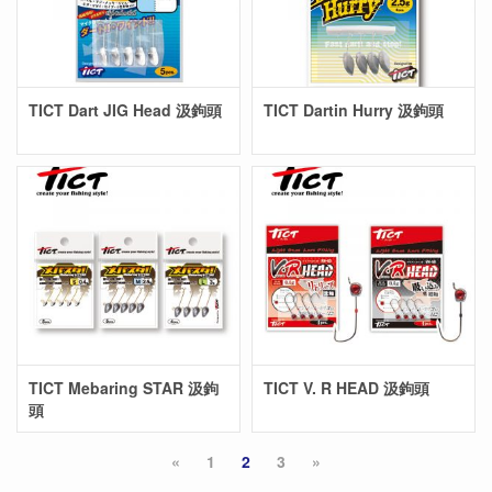
TICT Dart JIG Head 汲鉤頭
TICT Dartin Hurry 汲鉤頭
TICT Mebaring STAR 汲鉤
TICT V. R HEAD 汲鉤頭
頭
«
1
2
3
»