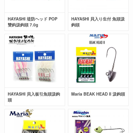
HAYASHI 堤防ヘッド POP
HAYASHI 貝入り生付 魚頭汲
雙鈎汲鉤頭 7.0g
鉤頭
HAYASHI 貝入板引魚頭汲鉤
Maria BEAK HEAD II 汲鉤頭
頭