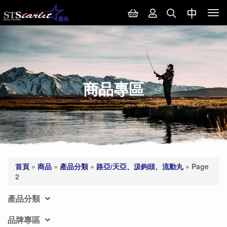
Tog
nav
商品專區
首頁
»
商品
»
產品分類
»
路亞/天亞、汲鉤頭、流動丸
»
Page
2
產品分類
品牌專區