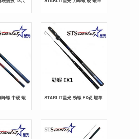
 傳統競技 18尺
STARLIT星光 刀峰蝦 硬 蝦竿
 劍峰蝦 中硬 蝦
STARLIT星光 勁蝦 EX硬 蝦竿