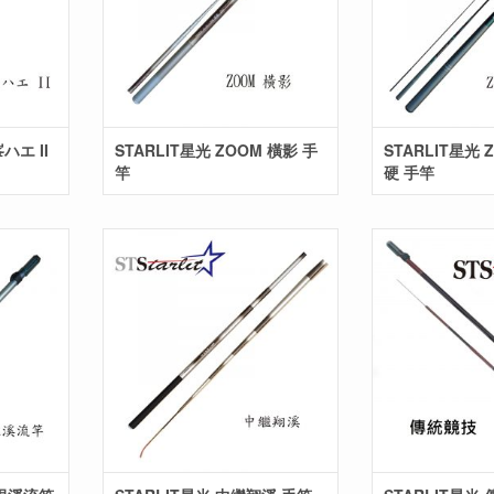
ハエ II
STARLIT星光 ZOOM 橫影 手
STARLIT星光 
竿
硬 手竿