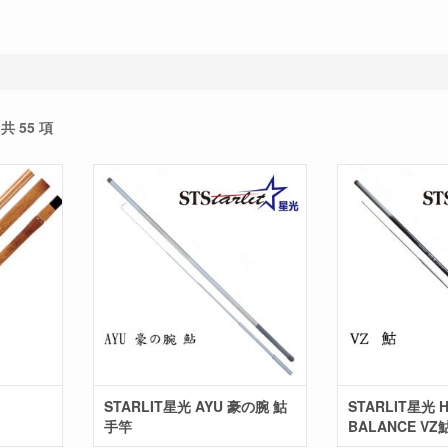
共 55 項
STARLIT星光 AYU 豪の腕 鮕
STARLIT星光 H
手竿
BALANCE VZ