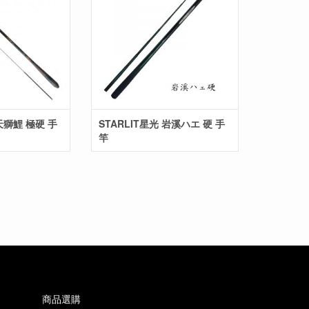
 天獅鯉 極硬 手
STARLIT星光 岩溪ハエ 硬 手
竿
商品選購