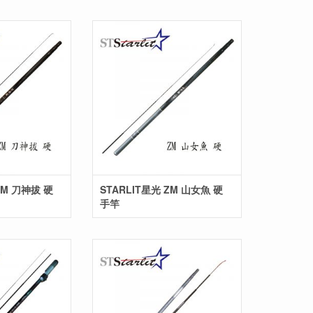
ZM 刀神拔 硬
STARLIT星光 ZM 山女魚 硬
手竿