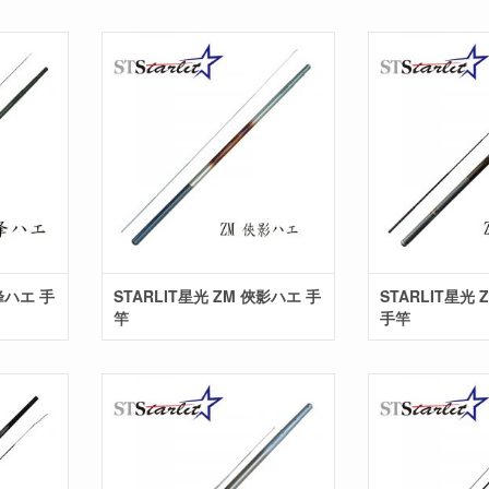
峰ハエ 手
STARLIT星光 ZM 俠影ハエ 手
STARLIT星光 
竿
手竿