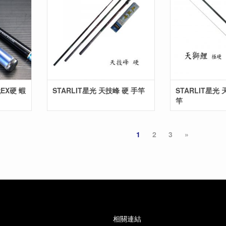
代EX硬 蝦
STARLIT星光 天技峰 硬 手竿
STARLIT星光
竿
1
2
3
»
相關連結