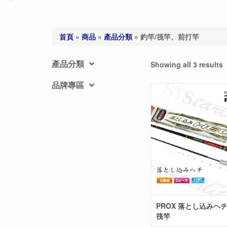
首頁
»
商品
»
產品分類
»
釣竿/筏竿、前打竿
產品分類
Showing all 3 results
品牌專區
PROX 落とし込みヘチ 黑吉竿
筏竿