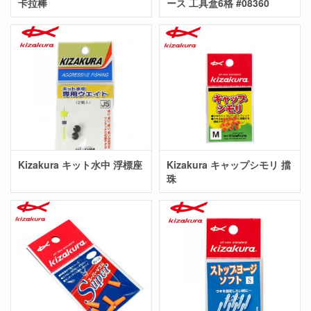
卡拉棒
ース 工具盒6格 #08360
Kizakura キット水中 浮標座
Kizakura キャップシモリ 擋
珠