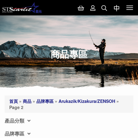
Tog
nav
商品專區
首頁
»
商品
»
品牌專區
»
Arukazik/Kizakura/ZENSOH
»
Page 2
產品分類
品牌專區