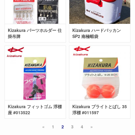
Kizakura パーツホルダー 仕
Kizakura ハードバッカン
掛吊牌
SP2 南極蝦袋
Kizakura フィットゴム 浮標
Kizakura ブライトとばし 35
座 #013522
浮標 #011597
«
1
2
3
4
»