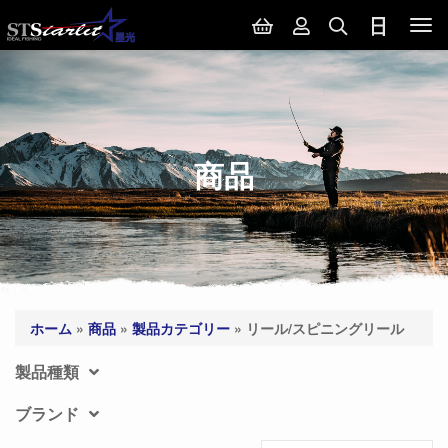
Tog
nav
商品
ホーム
»
商品
»
製品カテゴリー
»
リール/スピニングリール
製品種類
ブランド