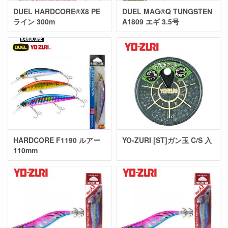
DUEL HARDCORE®X8 PE
DUEL MAG®Q TUNGSTEN
ライン 300m
A1809 エギ 3.5号
HARDCORE F1190 ルアー
YO-ZURI [ST]ガン玉 C/S 入
110mm