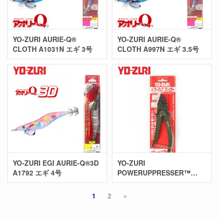
YO-ZURI AURIE-Q®
YO-ZURI AURIE-Q®
CLOTH A1031N エギ 3号
CLOTH A997N エギ 3.5号
YO-ZURI EGI AURIE-Q®3D
YO-ZURI
A1792 エギ 4号
POWERUPPRESSER™
H654
1
2
»