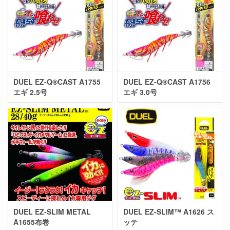
DUEL EZ-Q®CAST A1755
DUEL EZ-Q®CAST A1756
エギ 2.5号
エギ 3.0号
DUEL EZ-SLIM METAL
DUEL EZ-SLIM™ A1626 ス
A1655布卷
ッテ