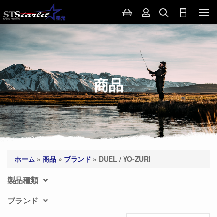
Tog
nav
商品
ホーム
»
商品
»
ブランド
»
DUEL / YO-ZURI
製品種類
ブランド