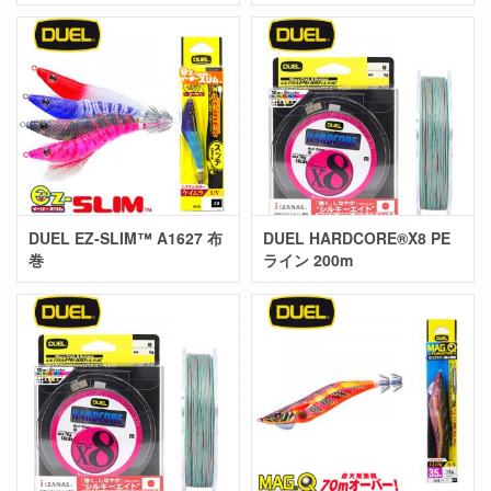
DUEL EZ-SLIM™ A1627 布
DUEL HARDCORE®X8 PE
巻
ライン 200m