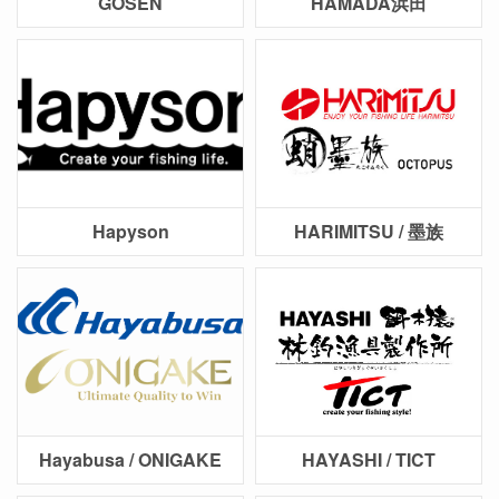
GOSEN
HAMADA浜田
Hapyson
HARIMITSU / 墨族
Hayabusa / ONIGAKE
HAYASHI / TICT