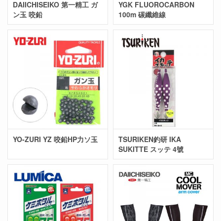
DAIICHISEIKO 第一精工 ガ
YGK FLUOROCARBON
ン玉 咬鉛
100m 碳纖維線
YO-ZURI YZ 咬鉛HP力ソ玉
TSURIKEN釣研 IKA
SUKITTE スッテ 4號