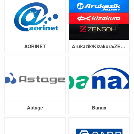
AORINET
Arukazik/Kizakura/ZENSOH
Astage
Banax