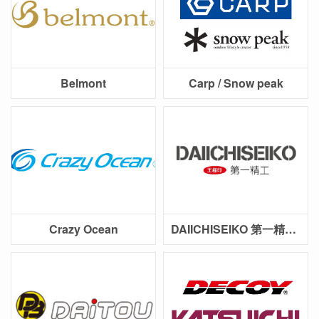
Belmont
Carp / Snow peak
Crazy Ocean
DAIICHISEIKO 第一精工王樣印