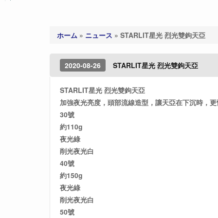
ホーム
»
ニュース
»
STARLIT星光 烈光雙鉤天亞
2020-08-26
STARLIT星光 烈光雙鉤天亞
STARLIT星光 烈光雙鉤天亞
加強夜光亮度，頭部流線造型，讓天亞在下沉時，更
30號
約110g
夜光綠
削光夜光白
40號
約150g
夜光綠
削光夜光白
50號