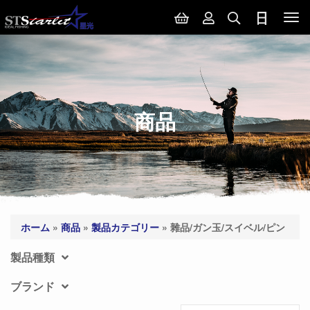
Tog
nav
商品
ホーム
»
商品
»
製品カテゴリー
»
雜品/ガン玉/スイベル/ピン
製品種類
ブランド