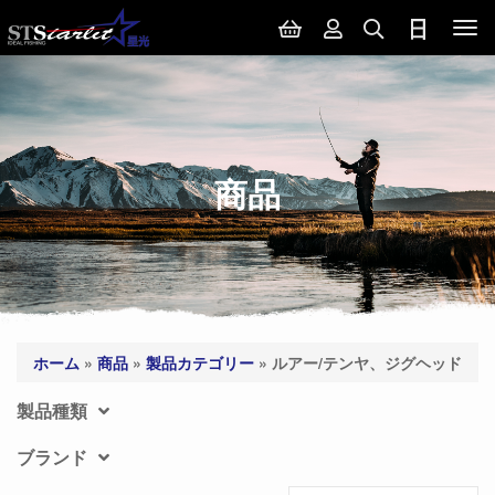
Tog
nav
商品
ホーム
»
商品
»
製品カテゴリー
»
ルアー/テンヤ、ジグヘッド
製品種類
ブランド