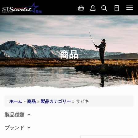
Tog
nav
商品
ホーム
»
商品
»
製品カテゴリー
»
サビキ
製品種類
ブランド