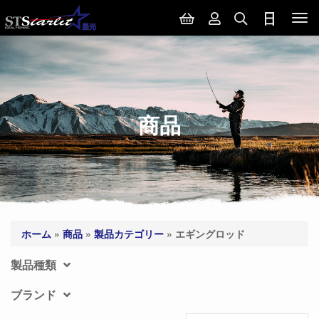
Tog
nav
商品
ホーム
»
商品
»
製品カテゴリー
»
エギングロッド
製品種類
ブランド