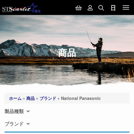
Tog
nav
商品
ホーム
»
商品
»
ブランド
»
National Panasonic
製品種類
ブランド