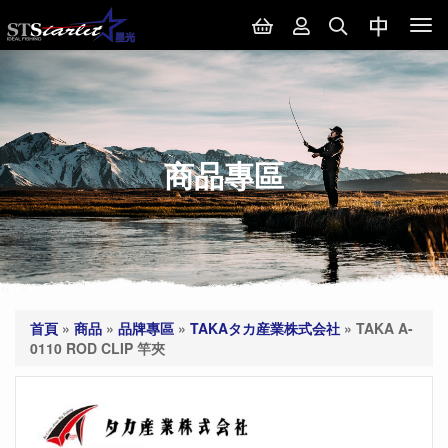
Tog
nav
商品專區
首頁
»
商品
»
品牌專區
»
TAKAタカ産業株式会社
»
TAKA A-
0110 ROD CLIP 竿夾