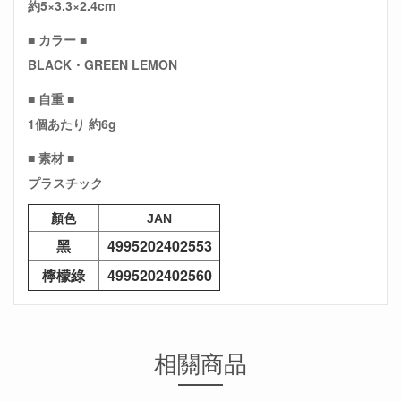
約5×3.3×2.4cm
■ カラー ■
BLACK・GREEN LEMON
■ 自重 ■
1個あたり 約6g
■ 素材 ■
プラスチック
顏色
JAN
黑
4995202402553
檸檬綠
4995202402560
相關商品