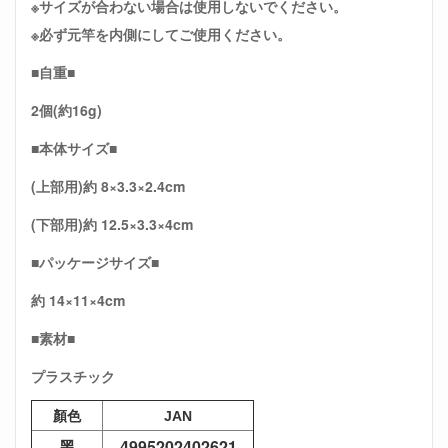
※サイズが合わない場合は使用しないでください。
※必ず元竿を内側にしてご使用ください。
■自重■
2個(約16g)
■本体サイズ■
(上部用)約 8×3.3×2.4cm
(下部用)約 12.5×3.3×4cm
■パッケージサイズ■
約 14×11×4cm
■素材■
プラスチック
顏色
JAN
黑
4995202402621