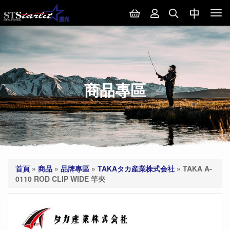
Tog
nav
商品專區
首頁
»
商品
»
品牌專區
»
TAKAタカ産業株式会社
»
TAKA A-
0110 ROD CLIP WIDE 竿夾