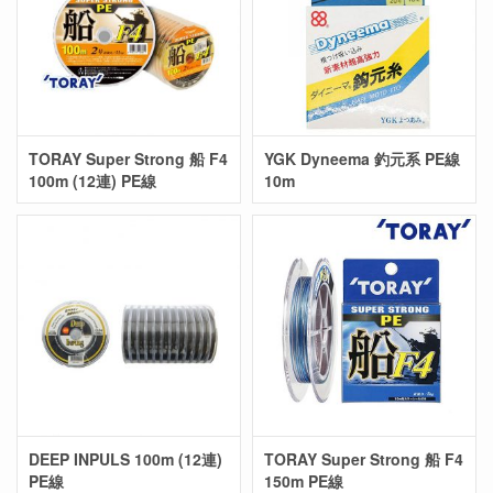
TORAY Super Strong 船 F4
YGK Dyneema 釣元系 PE線
100m (12連) PE線
10m
DEEP INPULS 100m (12連)
TORAY Super Strong 船 F4
PE線
150m PE線