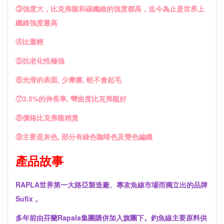
③強度大，比克弗龍和碳纖維的強度都高，迄今為止是世界上
纖維強度最高
④比重輕
⑤抗老化性極強
⑥光滑的表面, 少摩擦, 較不會起毛
⑦3.5%的伸長率, 彎曲度比克弗龍好
⑧價格比克弗龍稍貴
⑨主要是灰色, 部分有綠色咖啡色及雙色編織
產品故事
RAPLA世界第一大路亞製造廠、專攻魚線市場而獨立出的品牌
Sufix 。
多年前由芬蘭Rapala集團購併加入旗團下。釣魚線主要原料供