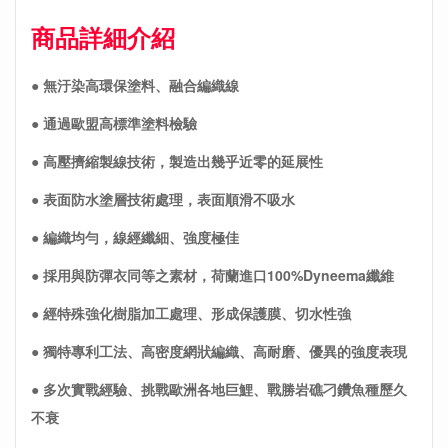
商品詳細介紹
● 無汙染高環保塗料、融合編織線
● 通過歐盟高標準塗料檢驗
● 高壓擠縮製線技術，製造出幾乎近零的延展性
● 表面防水塗層技術處理，表面順滑不吸水
● 編織均勻，線經纖細、強度極佳
● 採用與防彈衣同等之素材，荷蘭進口100%Dyneema纖維
● 經特殊強化樹脂加工處理、形成保護膜、切水性強
● 獨特專利工法、高密度網狀編織、高耐磨、優異的強度表現
● 多次實戰經驗、挑戰歐洲各地巨鯉、戰勝岩礁刁鑽魚種歷久
不衰