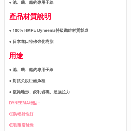
● 池、磯、船釣專用子線
產品材質說明
● 100% HMPE Dyneema特級纖維材質製成
● 日本進口特殊強化樹脂
用途
● 池、磯、船釣專用子線
● 對抗尖銳巨齒魚種
● 複雜地形、銳利岩礁、超強拉力
DYNEEMA特點 :
①防輻射性好
②強耐腐蝕性