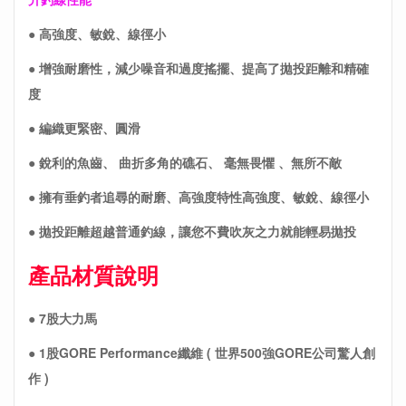
● 高強度、敏銳、線徑小
● 增強耐磨性，減少噪音和過度搖擺、提高了拋投距離和精確
度
● 編織更緊密、圓滑
● 銳利的魚齒、 曲折多角的礁石、 毫無畏懼 、無所不敵
● 擁有垂釣者追尋的耐磨、高強度特性高強度、敏銳、線徑小
● 拋投距離超越普通釣線，讓您不費吹灰之力就能輕易拋投
產品材質說明
● 7股大力馬
● 1股GORE Performance纖維 ( 世界500強GORE公司驚人創
作 )