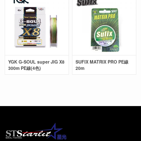
YGK G-SOUL super JIG X8
SUFIX MATRIX PRO PE線
300m PE線(4色)
20m