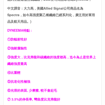
中文譯音：大力馬，美國Allied Signal公司商品名為
Spectra，如今高强度聚乙烯纖維已經系列化，廣泛用於軍用
品及航天用品。)
DYNEEMA特點 :
①防輻射性好
②強耐腐蝕性
③強度大，比克弗龍和碳纖維的強度都高，迄今為止是世界上
纖維強度最高
④比重輕
⑤抗老化性極強
⑥光滑的表面, 少摩擦, 較不會起毛
⑦ 3.5%的伸長率, 彎曲度比克弗龍好