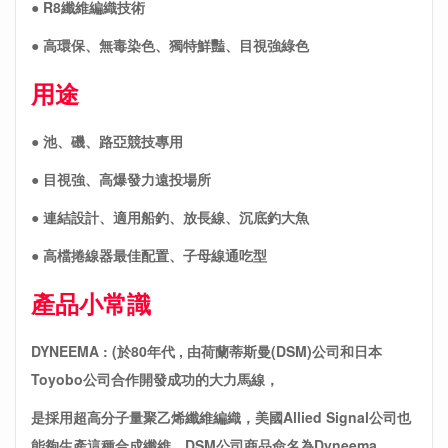
● R8纖維編織技術
● 高環保、無毒染色、獨特鮮豔、目視強綠色
用途
● 池、磯、路亞競技專用
● 目視強、高爆發力遠投場所
● 連結設計、適用船釣、放長線、沉底釣大魚
● 高檔捲線器最佳配置、子母線通吃型
產品小常識
DYNEEMA : (於80年代 , 由荷蘭蒂斯曼(DSM)公司和日本
Toyobo公司合作開發成功的大力馬線，
是採用超高分子量聚乙烯纖維編織，美國Allied Signal公司也
能夠生產這種合成纖維，DSM公司商品命名為Dyneema，