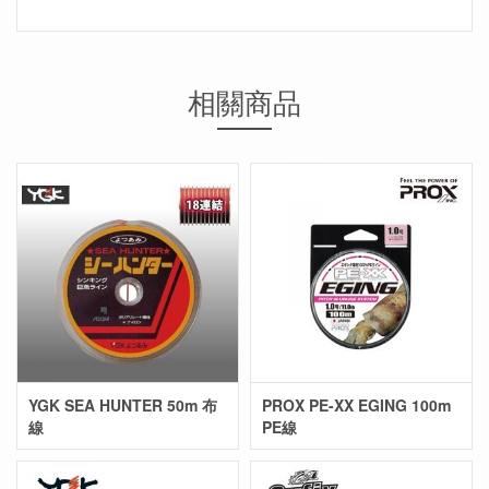
相關商品
YGK SEA HUNTER 50m 布
PROX PE-XX EGING 100m
線
PE線