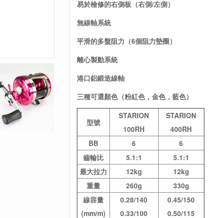
易於檢修的右側板（右側/左側）
無
線軸系統
平滑的多盤阻力（6個阻力墊圈）
離心製動系統
港口鋁鍛造線軸
三種可選顏色（粉紅色，金色，藍色）
STARION
STARION
型號
100RH
400RH
BB
6
6
齒輪比
5.1:1
5.1:1
最大拉力
12kg
12kg
重量
260g
330g
線容量
0.28/140
0.45/150
(mm/m)
0.33/100
0.50/115