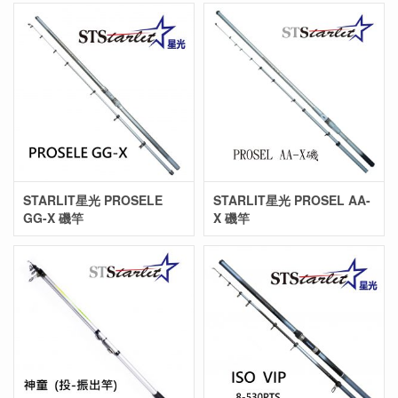
STARLIT星光 PROSELE
STARLIT星光 PROSEL AA-
GG-X 磯竿
X 磯竿