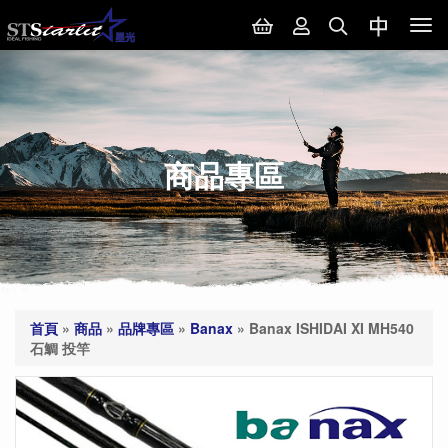
Tog
nav
商品專區
首頁
»
商品
»
品牌專區
»
Banax
»
Banax ISHIDAI XI MH540
石鯛 投竿