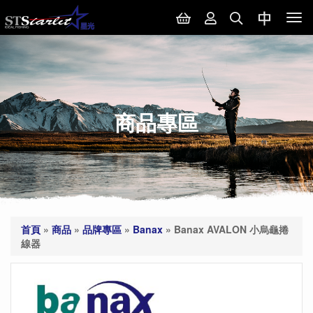
Tog
nav
商品專區
首頁
»
商品
»
品牌專區
»
Banax
»
Banax AVALON 小烏龜捲
線器