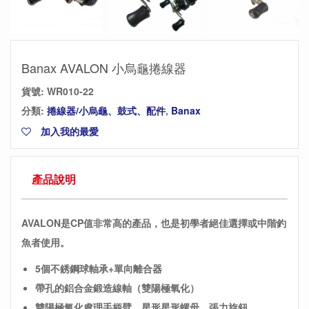
Banax AVALON 小烏龜捲線器
貨號:
WR010-22
分類:
捲線器/小烏龜、鼓式、配件
,
Banax
加入我的最愛
產品說明
AVALON是CP值非常高的產品，也是初學者絕佳選擇
或中階釣
魚者使用。
5個不銹鋼球軸承+單向離合器
帶孔的鋁合金鍛造線軸（雙陽極氧化）
雙陽極氧化處理手柄臂，星形星形螺母，張力旋鈕