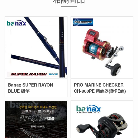
Banax SUPER RAYON
PRO MARINE CHECKER
BLUE 磯竿
CH-800PE 捲線器(附PE線)