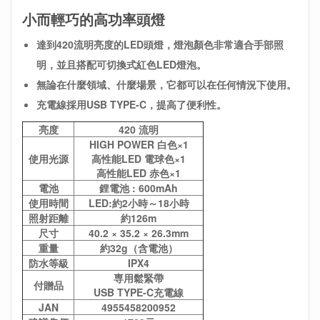
小而輕巧的高功率頭燈
達到420流明亮度的LED頭燈，燈泡顏色非常適合手部照
明，並且搭配可切換式紅色LED燈泡。
無論在什麼領域、什麼場景，它都可以在任何情況下使用。
充電線採用USB TYPE-C，提高了便利性。
亮度
420 流明
HIGH POWER 白色×1
使用光源
高性能LED 電球色×1
高性能LED 赤色×1
電池
鋰電池 : 600mAh
使用時間
LED:約2小時～18小時
照射距離
約126m
尺寸
40.2 × 35.2 × 26.3mm
重量
約32g（含電池）
防水等級
IPX4
専用鬆緊帶
付贈品
USB TYPE-C充電線
JAN
4955458200952