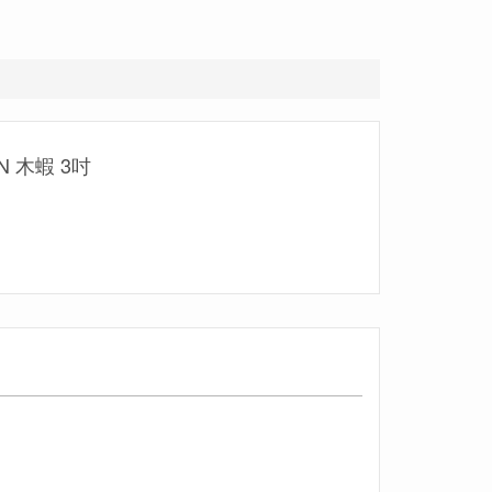
1N 木蝦 3吋
！