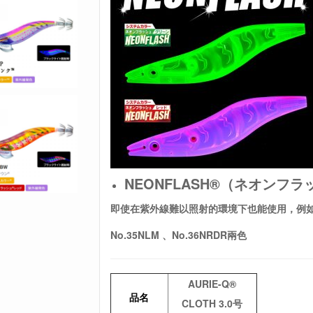
NEONFLASH®（ネオンフラ
即使在紫外線難以照射的環境下也能使用，例
No.35NLM 、No.36NRDR兩色
AURIE-Q®
品名
CLOTH 3.0号