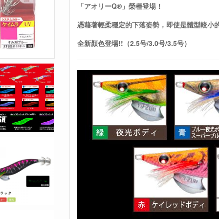
「アオリーQ®」榮種登場
！
憑藉著輕柔穩定的下落姿勢，即使是體型較小
全新顏色登場!!（2.5号/3.0号/3.5号）