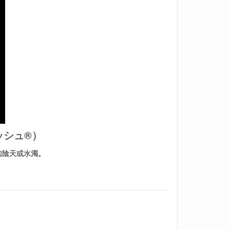
ッシュ®）
如陰天或水濁。