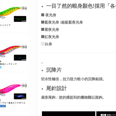
一目了然的
蝦身顏色!
採用
「
各
🟩 夜光身
🟦藍夜光身 /超級藍夜光身
🟪紫夜光身
🟥紅夜光身
白身
.
.
沉降片
切水性極佳，拉力阻力較小的沉降鉛頭。
尾針設計
扇形尾鉤 : 使的捕捉到的獵物難以脫鉤。