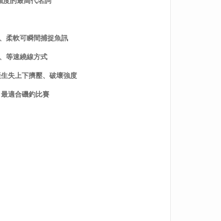
磨強度的最高代名詞
快、柔軟可瞬間捕捉魚訊
殊程序、等速繞線方式
產生失上下擠壓、破壞強度
、最適合磯釣比賽