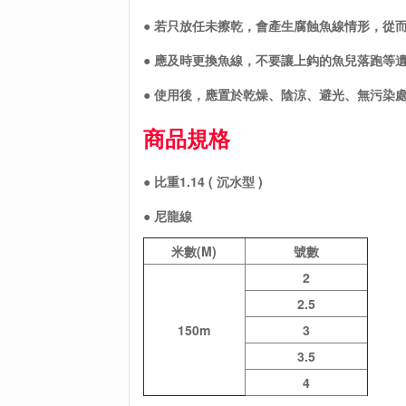
● 若只放任未擦乾，會產生腐蝕魚線情形，從
● 應及時更換魚線，不要讓上鈎的魚兒落跑等
● 使用後，應置於乾燥、陰涼、避光、無污染
商品規格
● 比重1.14 ( 沉水型 )
● 尼龍線
米數(M)
號數
2
2.5
150m
3
3.5
4