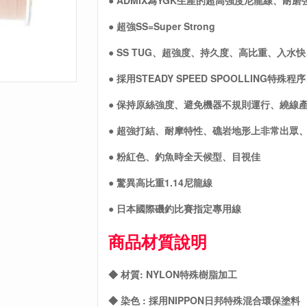
● ADMIX為YGK生產的超高強度尼龍線、耐
● 超強SS=Super Strong
● SS TUG、超強度、持久度、高比重、入水
● 採用STEADY SPEED SPOOLLING特
● 保持原絲強度、避免機器不規則運行、繞線
● 超強打結、耐摩特性、礁岩地形上非常出眾
● 粉紅色、釣魚時全天候型、目視佳
● 驚異高比重1.14尼龍線
● 日本國際磯釣比賽指定專用線
商品材質說明
◆ 材質: NYLON特殊樹脂加工
◆ 染色 : 採用NIPPON日邦特殊混合環保塗料