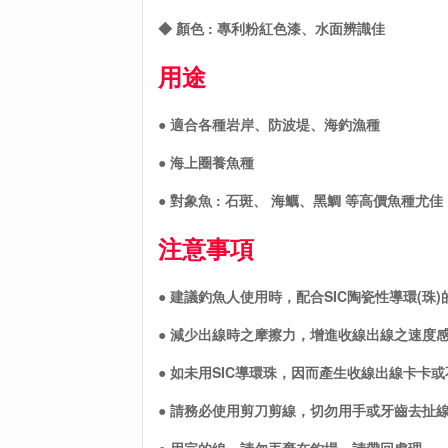
◆ 顏色 : 專利粉紅色漆、水面辨識佳
用途
● 適合各種岩岸、防波堤、海釣漁種
● 海上圈養魚種
● 對象魚 : 石斑、 海鱱、黑鯛 等高價魚種尤佳
注意事項
● 建議釣魚人使用時，配合SIC陶瓷性導環(珠)
● 減少出線時之摩擦力，增進收線出線之速度
● 如未用SIC導環珠，因而產生收線出線卡卡
● 請務必使用剪刀剪線，切勿用手或牙齒去扯