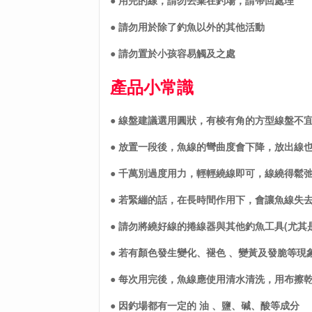
● 用完的線，請勿丟棄在釣場，請帶回處理
● 請勿用於除了釣魚以外的其他活動
● 請勿置於小孩容易觸及之處
產品小常識
● 線盤建議選用圓狀，有棱有角的方型線盤不
● 放置一段後，魚線的彎曲度會下降，放出線
● 千萬別過度用力，輕輕繞線即可，線繞得鬆
● 若緊繃的話，在長時間作用下，會讓魚線失
● 請勿將繞好線的捲線器與其他釣魚工具(尤其
● 若有顏色發生變化、褪色 、變黃及發脆等
● 每次用完後，魚線應使用清水清洗，用布擦
● 因釣場都有一定的 油 、鹽、碱、酸等成分