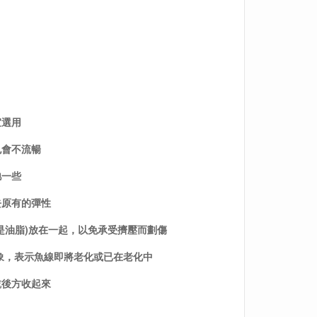
宜選用
也會不流暢
弛一些
去原有的彈性
是油脂)放在一起，以免承受擠壓而劃傷
現象，表示魚線即將老化或已在老化中
乾後方收起來