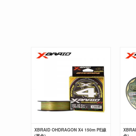
XBRAID OHDRAGON X4 150m PE線
XBRA
(單色)
色)