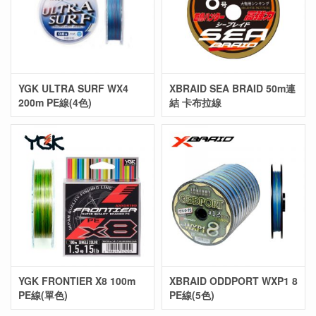
YGK ULTRA SURF WX4
XBRAID SEA BRAID 50m連
200m PE線(4色)
結 卡布拉線
YGK FRONTIER X8 100m
XBRAID ODDPORT WXP1 8
PE線(單色)
PE線(5色)