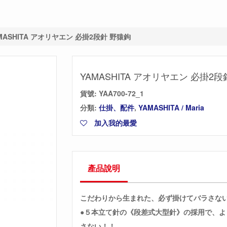
MASHITA アオリヤエン 必掛2段針 野猿鉤
YAMASHITA アオリヤエン 必掛2段
貨號:
YAA700-72_1
分類:
仕掛、配件
,
YAMASHITA / Maria
加入我的最愛
產品說明
こだわりから生まれた、必ず掛けてバラさな
●５本立て針の《段差式大型針》の採用で、
さない！！