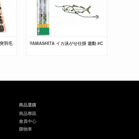
 胴突羽毛
YAMASHITA イカ泳がせ仕掛 遊動 #C
商品選購
商品專區
會員中心
購物車