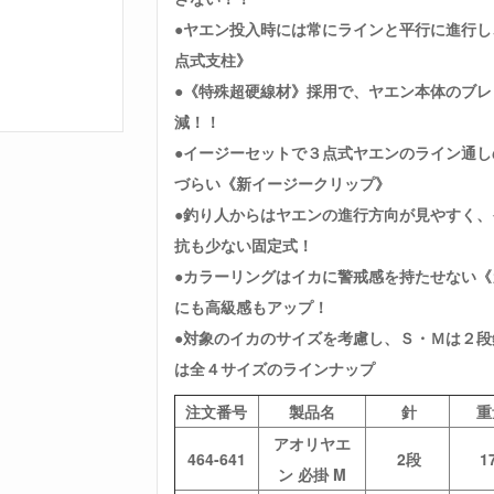
●ヤエン投入時には常にラインと平行に進行
点式支柱》
●《特殊超硬線材》採用で、ヤエン本体のブ
減！！
●イージーセットで３点式ヤエンのライン通
づらい《新イージークリップ》
●釣り人からはヤエンの進行方向が見やすく、
抗も少ない固定式！
●カラーリングはイカに警戒感を持たせない《
にも高級感もアップ！
●対象のイカのサイズを考慮し、Ｓ・Ｍは２
は全４サイズのラインナップ
注文番号
製品名
針
重
アオリヤエ
464-641
2段
1
ン 必掛 M