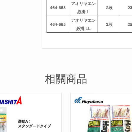
アオリヤエン
464-658
2段
2
必掛 L
アオリヤエン
464-665
3段
2
必掛 LL
相關商品