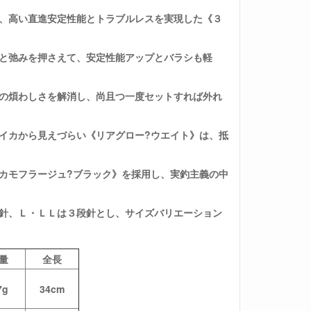
し、高い直進安定性能とトラブルレスを実現した《３
レと弛みを押さえて、安定性能アップとバラシも軽
しの煩わしさを解消し、尚且つ一度セットすれば外れ
イカから見えづらい《リアグロー?ウエイト》は、抵
カモフラージュ?ブラック》を採用し、実釣主義の中
段針、Ｌ・ＬＬは３段針とし、サイズバリエーション
量
全長
7g
34cm