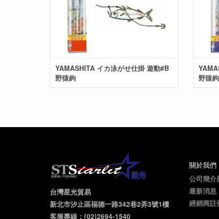
YAMASHITA イカ泳がせ仕掛 遊動#B
YAMA
野猿鉤
野猿鉤
關於我們
公司簡介
最新消息
台灣星光貿易
經銷商註
新北市汐止區福德一路342巷2弄3號1樓
客服專線：(02)2694-1540