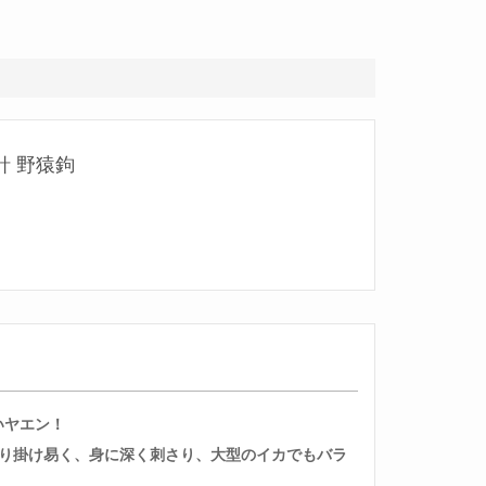
針 野猿鉤
いヤエン！
より掛け易く、身に深く刺さり、大型のイカでもバラ