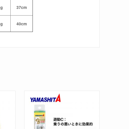
3g
37cm
5g
40cm