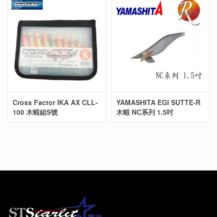
Cross Factor IKA AX CLL-
YAMASHITA EGI SUTTE-R
100 木蝦組S號
木蝦 NC系列 1.5吋