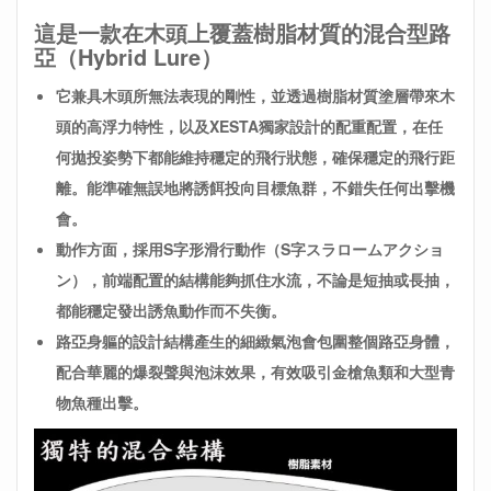
這是一款在木頭上覆蓋樹脂材質的混合型路
亞（Hybrid Lure）
它兼具木頭所無法表現的剛性，並透過樹脂材質塗層帶來木
頭的高浮力特性，以及XESTA獨家設計的配重配置，在任
何拋投姿勢下都能維持穩定的飛行狀態，確保穩定的飛行距
離。能準確無誤地將誘餌投向目標魚群，不錯失任何出擊機
會。
動作方面，採用S字形滑行動作（S字スラロームアクショ
ン），前端配置的結構能夠抓住水流，不論是短抽或長抽，
都能穩定發出誘魚動作而不失衡。
路亞身軀的設計結構產生的細緻氣泡會包圍整個路亞身體，
配合華麗的爆裂聲與泡沫效果，有效吸引金槍魚類和大型青
物魚種出擊。