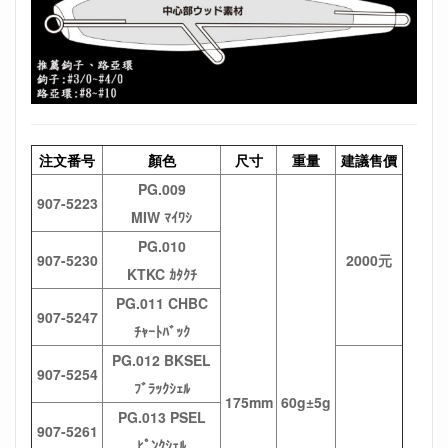
注文番号
顏色
尺寸
重量
建議售價
PG.009
907-5223
MIW ﾏｲﾜｼ
PG.010
907-5230
2000元
KTKC ｶﾀｸﾁ
PG.011 CHBC
907-5247
ﾁｬｰﾄﾊﾞｯｸ
PG.012 BKSEL
907-5254
ﾌﾞﾗｯｸｼｪﾙ
175mm
60g±5g
PG.013 PSEL
907-5261
ﾋﾟﾝｸｼｪﾙ