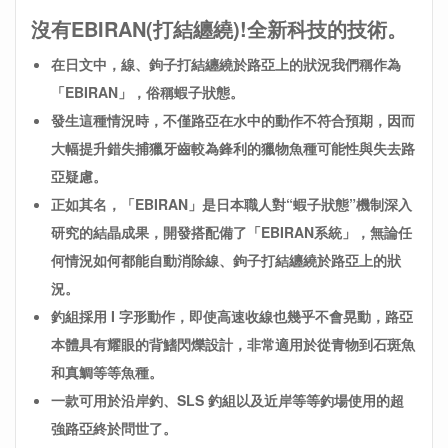
沒有EBIRAN(打結纏繞)!全新科技的技術。
在日文中，線、鉤子打結纏繞於路亞上的狀況我們稱作為
「EBIRAN」，俗稱蝦子狀態。
發生這種情況時，不僅路亞在水中的動作不符合預期，因而
大幅提升錯失捕獵牙齒較為鋒利的獵物魚種可能性與失去路
亞疑慮。
正如其名，
「EBIRAN」
是日本職人對“蝦子狀態”機制深入
研究的結晶成果，開發搭配備了「EBIRAN系統」，無論任
何情況如何都能自動消除線、鉤子打結纏繞於路亞上的狀
況。
釣組採用 I 字形動作，即使高速收線也幾乎不會晃動，路亞
本體具有耀眼的背鰭閃爍設計，非常適用於從青物到石斑魚
和真鯛等等魚種。
一款可用於沿岸釣、SLS 釣組以及近岸等等釣場使用的超
強路亞終於問世了。