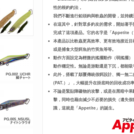
性的根釣釣法，
我們不斷進行鉛頭鉤與軟蟲的開發，並持續
在這其中，針對眾多釣友的需求，開始著手
完成了這項產品。它的名字是「Appetite
本產品以比軟蟲更高效率、更有效地接近目
或是捕食大型餌魚的竹筴魚等等。
動作方面設定為輕微的搖擺動作（弱搖擺）
動作穩定性。無論是游動還是下沉，都能吸
此外，搭載了顛覆傳統假餌設計、獨一無二
(PAT.）」，大幅提升在掛底時的回收成功
不論是緊貼障礙物的攻擊，或是在黑暗中果
擊，同時也藉由減少不必要的損失（遺失假
識，這就是「Appetite」的誕生。