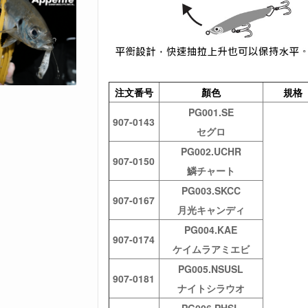
注文番号
顏色
規格
PG001.SE
907-0143
セグロ
PG002.UCHR
907-0150
鱗チャート
PG003.SKCC
907-0167
月光キャンディ
PG004.KAE
907-0174
ケイムラアミエビ
PG005.NSUSL
907-0181
ナイトシラウオ
PG006.PHSL