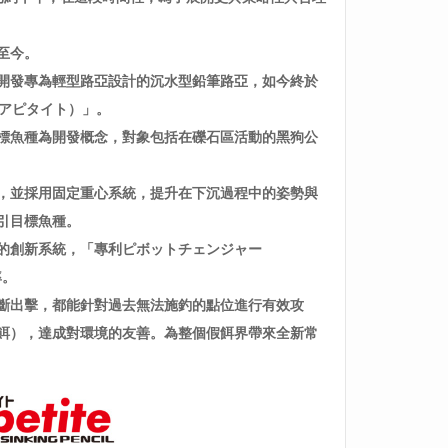
至今。
開發專為輕型路亞設計的沉水型鉛筆路亞，如今終於
（アピタイト）」。
標魚種為開發概念，對象包括在礫石區活動的黑狗公
，並採用固定重心系統，提升在下沉過程中的姿勢與
引目標魚種。
的創新系統，「專利ピボットチェンジャー
率。
斷出擊，都能針對過去無法施釣的點位進行有效攻
餌），達成對環境的友善。為整個假餌界帶來全新常