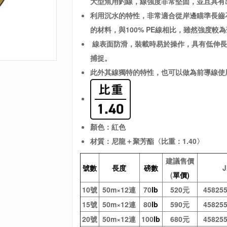
大型魚用釣線，線強度
非常堅固，並且具有
利用沉水的特性，非常適合從岸邊瞄準長齒
的材料，與100% PE線相比，雖然強度
線
表面防滑，裝載時易於操作，
具有低伸長
捕捉。
此外其線獨特的特性，也可以做為前導線使
顏色：紅色
材質：尼龍＋聚芳酯〈比重：1.40〉
建議售價
號數
長度
磅數
(
單價)
10號
50m×12連
70
lb
520元
45825
15號
50m×12連
80
lb
590元
45825
20號
50m×12連
100
lb
680元
45825