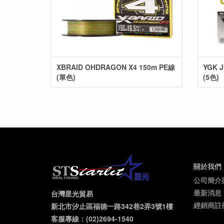
XBRAID OHDRAGON X4 150m PE線
YGK J
(單色)
(5色)
關於我們
公司簡介
最新消息
台灣星光貿易
經銷商註
新北市汐止區福德一路342巷2弄3號1樓
客服專線：(02)2694-1540