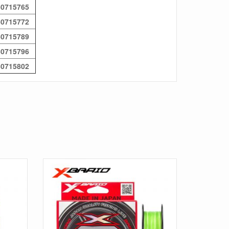
50715765
50715772
50715789
50715796
50715802