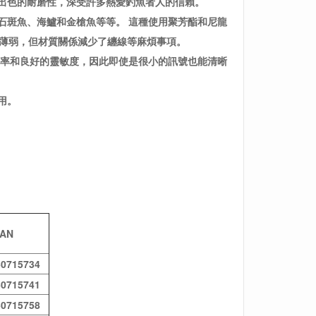
出色的耐磨性，深受許多熱愛釣魚者人的信賴。
石斑魚、海鱸和金槍魚等等。
這種使用聚芳酯和尼龍
較為薄弱，但材質關係減少了纏線等麻煩事項。
率和良好的靈敏度，因此即使是很小的訊號也能清晰
用。
JAN
50715734
50715741
50715758