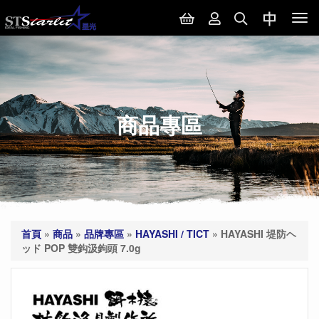
Tog
nav
商品專區
首頁
»
商品
»
品牌專區
»
HAYASHI / TICT
»
HAYASHI 堤防ヘ
ッド POP 雙鈎汲鉤頭 7.0g