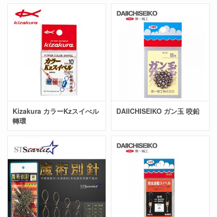
Kizakura カラーKzスイべル
DAIICHISEIKO ガン玉 咬鉛
轉環