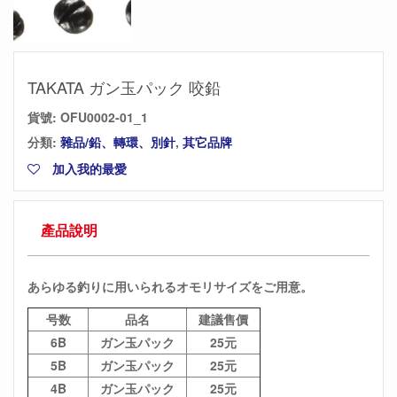
TAKATA ガン玉パック 咬鉛
貨號:
OFU0002-01_1
分類:
雜品/鉛、轉環、別針
,
其它品牌
加入我的最愛
產品說明
あらゆる釣りに用いられるオモリサイズをご用意。
号数
品名
建議售價
6B
ガン玉パック
25元
5B
ガン玉パック
25元
4B
ガン玉パック
25元