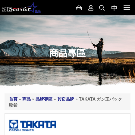
Tog
nav
商品專區
首頁
»
商品
»
品牌專區
»
其它品牌
»
TAKATA ガン玉パック
咬鉛