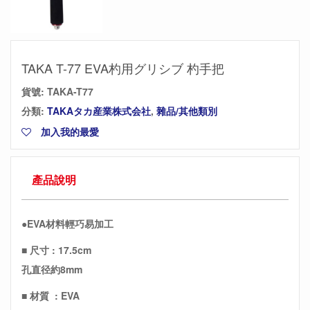
TAKA T-77 EVA杓用グリシブ 杓手把
貨號:
TAKA-T77
分類:
TAKAタカ産業株式会社
,
雜品/其他類別
加入我的最愛
產品說明
●EVA材料輕巧易加工
■ 尺寸 : 17.5cm
孔直径約8mm
■ 材質 : EVA