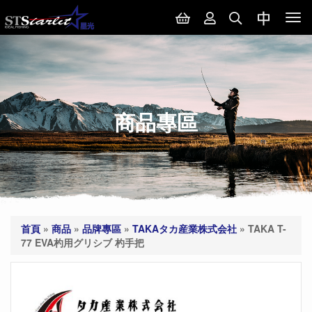
Tog
nav
商品專區
首頁
»
商品
»
品牌專區
»
TAKAタカ産業株式会社
»
TAKA T-
77 EVA杓用グリシブ 杓手把