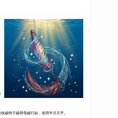
。
速收線時子線與母線打結，
使用半月
天平
。