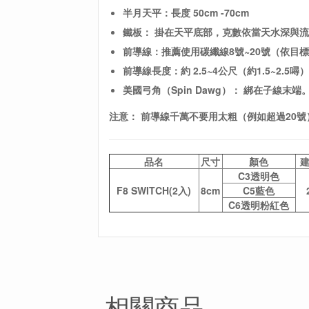
半月天平：長度 50cm -70cm
鐵板：
掛在天平底部，
克數依當天水深與流
前導線：推薦使用碳纖線8號~20號（依目
前導線長度：
約 2.5~4公尺（約1.5~2.5噚
美國弓角（Spin Dawg）：
綁在子線末端
注意：
前導線千萬不要用太粗（例如超過20號
品名
尺寸
顏色
C3透明色
F8 SWITCH(2入)
8cm
C5藍色
C6透明粉紅色
相關商品