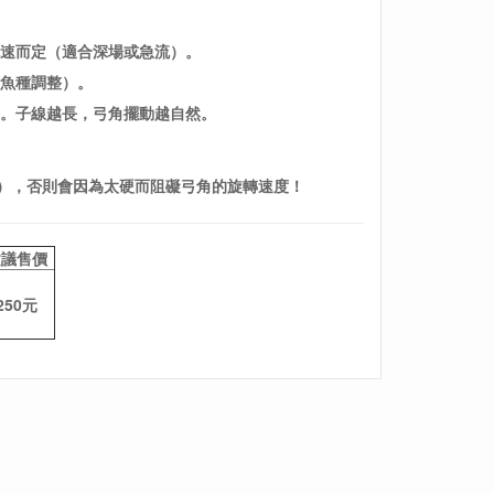
速而定（適合深場或急流）。
標魚種調整）。
）。
子線越長，
弓角擺動越自然。
。
），
否則會因為太硬而阻礙弓角的旋轉速度！
建議售價
250元