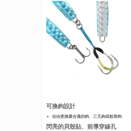
可換鉤設計
自由更換最合適的鉤、三叉鉤或粗骨鉤
閃亮的貝殼貼、前導穿線孔