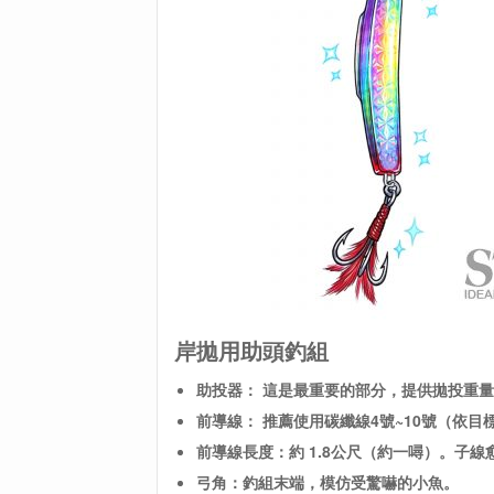
岸拋用助頭釣組
助投器： 這是最重要的部分，提供拋投重
前導線： 推薦使用碳纖線4號~10號（依目
前導線長度：約 1.8公尺（約一噚）。子
弓角：釣組末端，模仿受驚嚇的小魚。