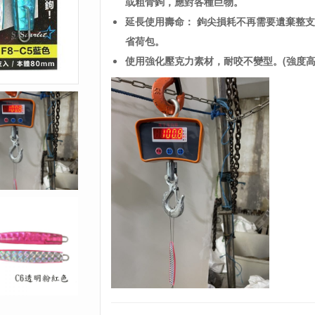
或粗骨鉤，應對各種巨物。
延長使用壽命： 鉤尖損耗不再需要遺棄整
省荷包。
使用強化壓克力素材，耐咬不變型。(強度高達