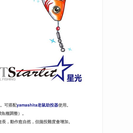
量。可搭配
yamashita老鼠助投器
使用。
標魚種調整）。
線愈長，動作愈自然，但拋投難度會增加。