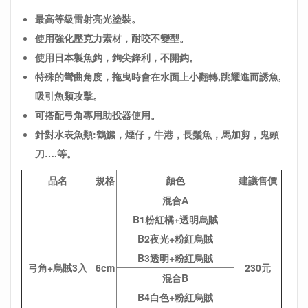
最高等級雷射亮光塗裝。
使用強化壓克力素材，耐咬不變型。
使用日本製魚鈎，鉤尖鋒利，不開鈎。
特殊的彎曲角度，拖曳時會在水面上小翻轉,跳耀進而誘魚,
吸引魚類攻擊。
可搭配弓角專用助投器使用。
針對水表魚類:鶴鱵，煙仔，牛港，長鬚魚，馬加剪，鬼頭
刀….等。
品名
規格
顏色
建議售價
混合A
B1粉紅橘+透明烏賊
B2夜光+粉紅烏賊
B3透明+粉紅烏賊
弓角+烏賊3入
6cm
230元
混合B
B4白色+粉紅烏賊