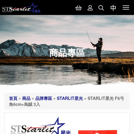
Tog
nav
商品專區
首頁
»
商品
»
品牌專區
»
STARLIT星光
»
STARLIT星光 F6弓
角6cm+烏賊 3入