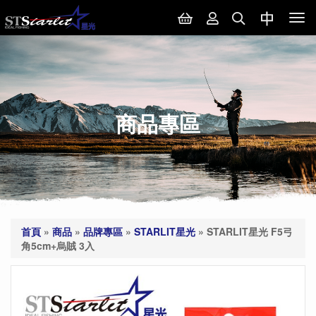
Tog
nav
商品專區
首頁
»
商品
»
品牌專區
»
STARLIT星光
»
STARLIT星光 F5弓
角5cm+烏賊 3入