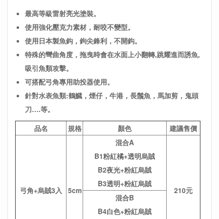
最高等級雷射亮光塗裝。
使用強化壓克力素材，耐咬不變型。
使用日本製魚鈎，鉤尖鋒利，不開鈎。
特殊的彎曲角度，拖曳時會在水面上小翻轉,跳耀進而誘魚,
吸引魚類攻擊。
可搭配弓角專用助投器使用。
針對水表魚類:鶴鱵，煙仔，牛港，長鬚魚，馬加剪，鬼頭
刀….等。
品名
規格
顏色
建議售價
混合A
B1粉紅橘+透明烏賊
B2夜光+粉紅烏賊
B3透明+粉紅烏賊
弓角+烏賊3入
5cm
210元
混合B
B4白色+粉紅烏賊