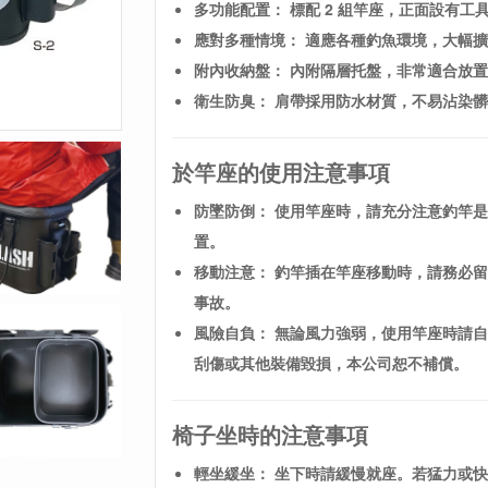
多功能配置： 標配 2 組竿座，正面設有
應對多種情境： 適應各種釣魚環境，大幅
附內收納盤： 內附隔層托盤，非常適合放
衛生防臭： 肩帶採用防水材質，不易沾染
於竿座的使用注意事項
防墜防倒： 使用竿座時，請充分注意釣竿
置。
移動注意： 釣竿插在竿座移動時，請務必
事故。
風險自負： 無論風力強弱，使用竿座時請
刮傷或其他裝備毀損，本公司恕不補償。
椅子坐時的注意事項
輕坐緩坐： 坐下時請緩慢就座。若猛力或