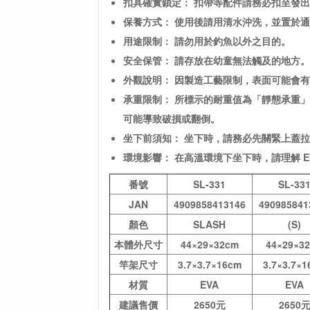
扣具確實鎖定： 扣帶等配件請務必扣至發
保養方式： 使用後請用清水沖洗，並置於
用途限制： 請勿用於釣魚以外之目的。
安全保管： 請存放在幼童無法觸及的地方。
外觀說明： 因製造工藝限制，表面可能會
承重限制： 所標示的耐重值為「靜態承重
可能導致破損或翻倒。
坐下前須知： 坐下時，請務必先關緊上蓋
環境影響： 在高溫環境下坐下時，請理解 E
番號
SL-331
SL-33
JAN
4909858413146
490985841
顏色
SLASH
(S)
本體外尺寸
44×29×32cm
44×29×3
竿架尺寸
3.7×3.7×16cm
3.7×3.7×
材質
EVA
EVA
建議售價
2650元
2650