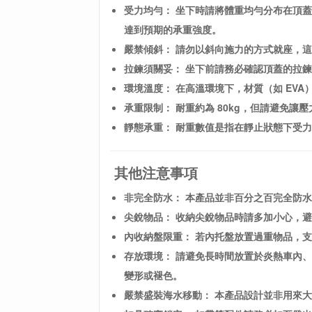
受力均勻： 坐下時請將體重均勻分布在頂
達到預期的承重強度。
嚴禁傾斜： 請勿以斜向施力的方式就座，
拉鍊須關妥： 坐下前請務必確認頂蓋的拉
環境溫度： 在高溫環境下，材質（如 EV
承重限制： 耐重約為 80kg，但請避免讓
靜態承重： 耐重數值是指在靜止狀態下受
其他注意事項
非完全防水： 本產品並非百分之百完全防水
尖銳物品： 收納尖銳物品時請多加小心，
內收納盤限重： 若內托盤放置過重物品，支
存放環境： 請避免長時間放置於炎熱車內
變形或褪色。
嚴禁盛裝海水移動： 本產品設計並非用來