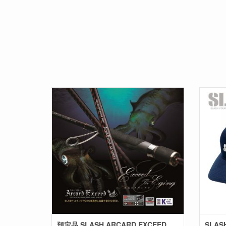
預定品 SLASH ARCARD EXCEED
SLAS