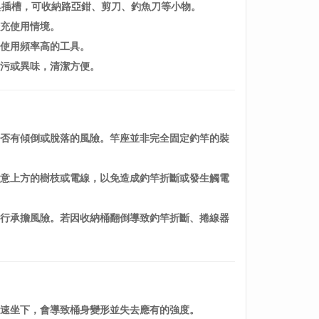
工具插槽，可收納路亞鉗、剪刀、釣魚刀等小物。
擴充使用情境。
置使用頻率高的工具。
髒污或異味，清潔方便。
是否有傾倒或脫落的風險。竿座並非完全固定釣竿的裝
留意上方的樹枝或電線，以免造成釣竿折斷或發生觸電
自行承擔風險。若因收納桶翻倒導致釣竿折斷、捲線器
快速坐下，會導致桶身變形並失去應有的強度。