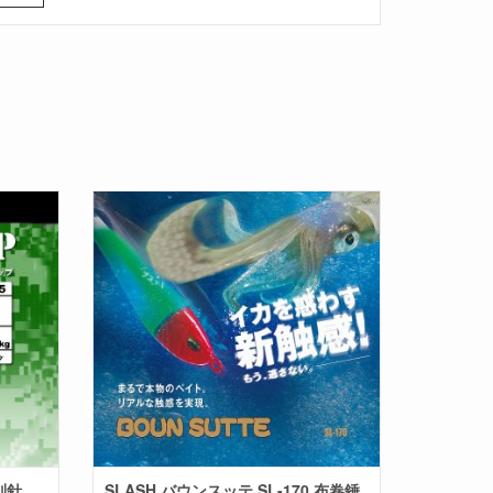
 別針
SLASH バウンスッテ SL-170 布卷錘