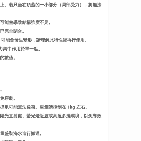
蓋上。若只坐在頂蓋的一小部分（局部受力），將無法
這可能會導致結構強度不足。
鍊已完全閉合。
A）可能會發生變形，請理解此特性後再行使用。
壓力集中作用於單一點。
力的數值。
。
避免穿刺。
撐爪可能無法負荷。重量請控制在 1kg 左右。
、陽光直射處、螢光燈近處或高溫多濕環境，以免導致
大量盛裝海水進行搬運。