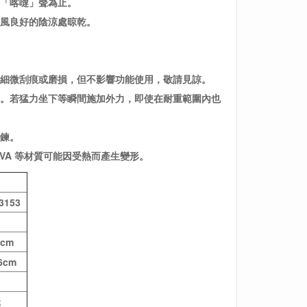
出「喀噠」聲為止。
通風良好的陰涼處晾乾。
有細微刮痕或磨損，但不影響功能使用，敬請見諒。
」。若猛力坐下等瞬間施加外力，即使在耐重範圍內也
拉鍊。
VA 等材質可能因受熱而產生變形。
1
3153
2cm
16cm
元