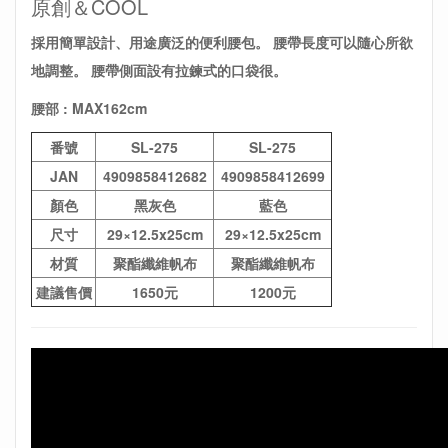
原創＆COOL
採用簡單設計、用途廣泛的便利腰包。
腰帶長度可以隨心所欲
地調整。
腰帶側面設有拉鍊式的口袋很。
腰部 : MAX162cm
番號
SL-275
SL-275
JAN
4909858412682
4909858412699
顏色
黑灰色
藍色
尺寸
29×12.5x25cm
29×12.5x25cm
材質
聚酯纖維帆布
聚酯纖維帆布
建議售價
1650元
1200元