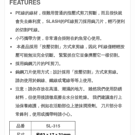
FEATURES
PE線的線材，很難用普通的指壓式剪刀剪斷，而且很快就
會失去鋒利度，
SLASH的PE線剪刀採用鎢刀片，輕巧便利
的切割PE線。
小巧攜帶方便，非常適合掛附在釣魚背心使用。
本產品採用「按壓切割」方式來剪線，因此
PE線僅輕輕按
壓可能無法完全切斷。
緊緊抓住它並像擠壓它一樣切割。
採用鎢鋼刀片的PE剪刀。
鎢鋼刀片使用方式 : 設計採用「按壓切割」方式來剪線。
請勿使用於銅線、鐵線或電線等等上使用。
注意：請勿存放在高溫、潮濕的地方。
雖然我們使用防銹
材料，但使用後請徹底擦去水分並乾燥。
我們建議進行上
油保養維護，例如在活動部位上塗抹潤滑劑。
刀片部分非
常鋒利，使用或攜帶時請小心。
品番
SL-315
尺寸
約53ｘ17ｘ31mm