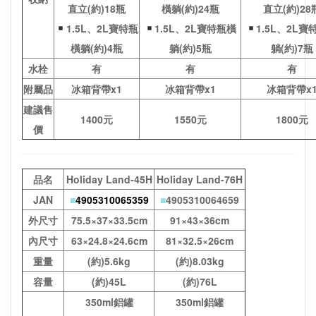
直立(約)18瓶
橫躺(約)24瓶
直立(約)28
1.5L、2L寶特瓶
1.5L、2L寶特瓶橫
1.5L、2L寶
橫躺(約)4瓶
躺(約)5瓶
躺(約)7瓶
水栓
有
有
有
附屬品
冰箱背帶x1
冰箱背帶x1
冰箱背帶x
建議售
1400元
1550元
1800元
價
品名
Holiday Land-45H
Holiday Land-76H
JAN
■
4905310065359
■
4905310064659
外尺寸
75.5×37×33.5cm
91×43×36cm
內尺寸
63×24.8×24.6cm
81×32.5×26cm
重量
(約)5.6kg
(約)8.03kg
容量
(約)45L
(約)76L
350ml鋁罐
350ml鋁罐