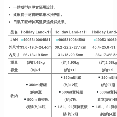
一體成型超厚實隔層設計。
柔軟提手材質輕鬆排水拴設計。
日製工匠精神高溫保溫保鮮效果。
品名
Holiday Land-7H
Holiday Land-11H
Holiday Land
JAN
■
4905310064581
■
4905310064598
■
4905310064
外尺寸
33.6×19.3×24.4cm
39.2×22.2×27.1cm
45.4×25.8×31
內尺寸
26×13×19.5cm
31×15×20.5cm
36×17×22.5
重量
(約)1.48kg
(約)1.95kg
(約)2.58k
容量
(約)7L
(約)11L
(約)17L
350ml鋁罐
350ml鋁
350ml鋁罐
(約)12瓶
(約)27瓶
(約)8瓶
500ml寶特瓶
500ml寶
收納
500ml寶特瓶
(約)7瓶
直立(約)14
橫躺(約)4瓶
1.5L、2L寶特瓶橫
1.5L、2L
躺(約)2瓶
躺(約)4瓶