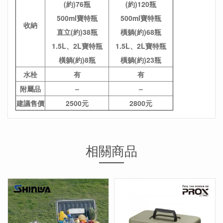
(約)76瓶
(約)120瓶
500ml寶特瓶
500ml寶特瓶
收納
直立(約)38瓶
橫躺(約)68瓶
1.5L、2L寶特瓶
1.5L、2L寶特瓶
橫躺(約)8瓶
橫躺(約)23瓶
水栓
有
有
附屬品
–
–
建議售價
2500元
2800元
相關商品