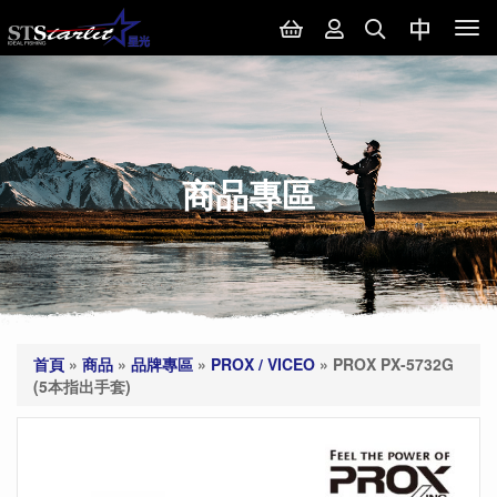
Tog
nav
商品專區
首頁
»
商品
»
品牌專區
»
PROX / VICEO
»
PROX PX-5732G
(5本指出手套)