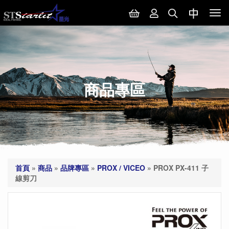
Tog
nav
商品專區
首頁
»
商品
»
品牌專區
»
PROX / VICEO
»
PROX PX-411 子
線剪刀