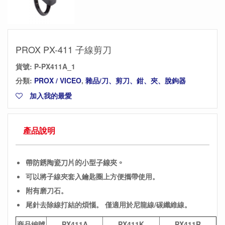
PROX PX-411 子線剪刀
貨號:
P-PX411A_1
分類:
PROX / VICEO
,
雜品/刀、剪刀、鉗、夾、脫鉤器
加入我的最愛
產品說明
帶防銹陶瓷刀片的小型子線夾。
可以將子線夾套入鑰匙圈上方便攜帶使用。
附有
磨刀石。
尾針去除線打結的煩惱。
僅適用於尼龍線/碳纖維線。
商品編號
PX411A
PX411K
PX411R